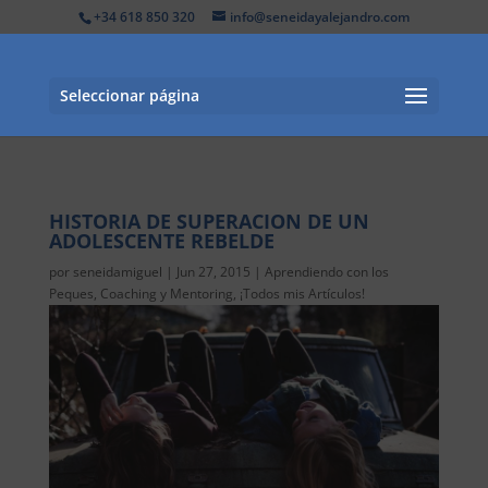
+34 618 850 320
info@seneidayalejandro.com
Seleccionar página
HISTORIA DE SUPERACION DE UN
ADOLESCENTE REBELDE
por
seneidamiguel
|
Jun 27, 2015
|
Aprendiendo con los
Peques
,
Coaching y Mentoring
,
¡Todos mis Artículos!