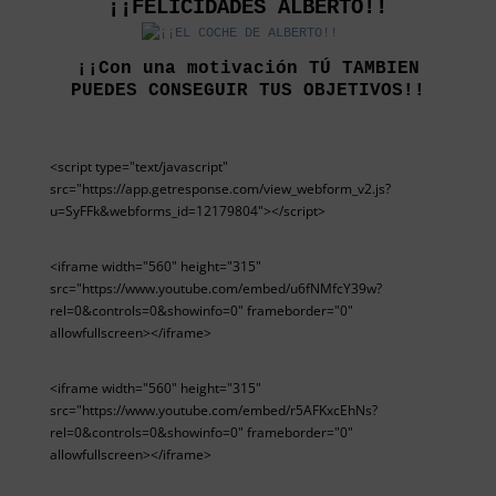
¡¡FELICIDADES ALBERTO!!
¡¡Con una motivación TÚ TAMBIEN
PUEDES CONSEGUIR TUS OBJETIVOS!!
<script type="text/javascript"
src="https://app.getresponse.com/view_webform_v2.js?
u=SyFFk&webforms_id=12179804"></script>
<iframe width="560" height="315"
src="https://www.youtube.com/embed/u6fNMfcY39w?
rel=0&controls=0&showinfo=0" frameborder="0"
allowfullscreen></iframe>
<iframe width="560" height="315"
src="https://www.youtube.com/embed/r5AFKxcEhNs?
rel=0&controls=0&showinfo=0" frameborder="0"
allowfullscreen></iframe>